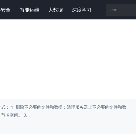
络安全
智能运维
大数据
深度学习
要的文件和数
据，释放空间。 2. 压缩文件：将文件压缩成zip或rar格式，节省空间。 3...