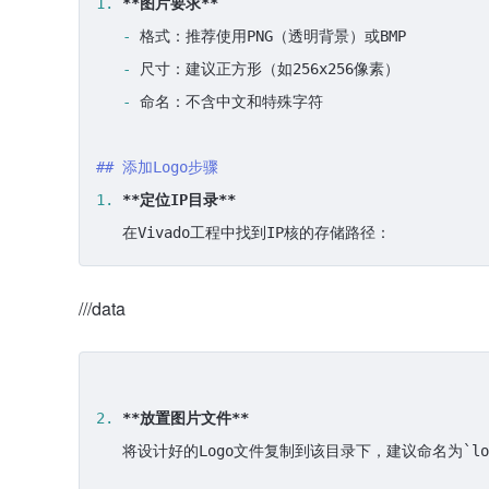
1.
**图片要求**
   -
   -
   -
 命名：不含中文和特殊字符

## 添加Logo步骤
1.
**定位IP目录**
/
/
/data
2.
**放置图片文件**
   将设计好的Logo文件复制到该目录下，建议命名为
`lo