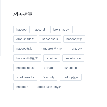
相关标签
hadoop
ado.net
box-shadow
drop-shadow
hadoophdfs
hadoop集群
hadoop安装
hadoop集群搭建
laradock
hadoop安装配置
shadow
text-shadow
hadoop hbase
polkadot
dkhadoop
shadowsocks
readonly
hadoop应用
hadoop2
adobe flash player