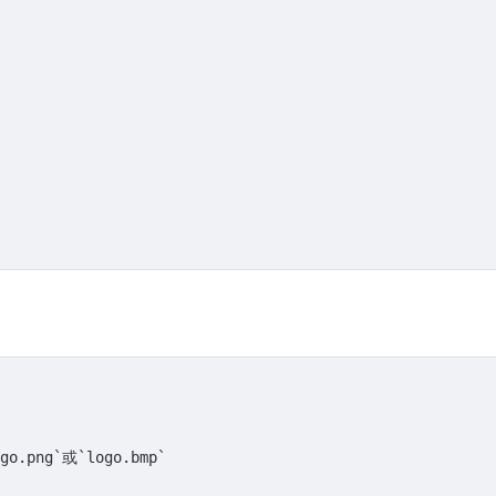
go.png`
或
`logo.bmp`