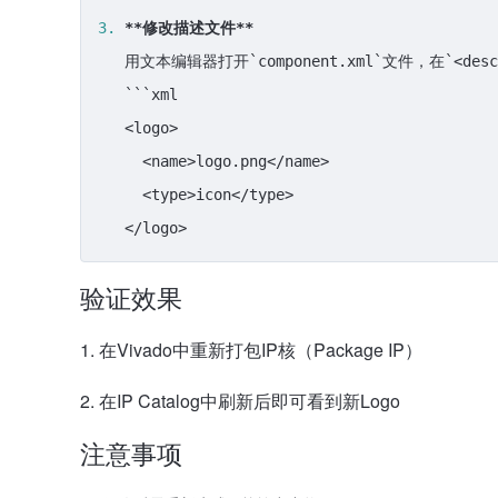
3.
**修改描述文件**
   用文本编辑器打开
`component.xml`
文件，在
`<desc
```xml

   <logo>

     <name>logo.png</name>

     <type>icon</type>

验证效果
在Vivado中重新打包IP核（Package IP）
在IP Catalog中刷新后即可看到新Logo
注意事项