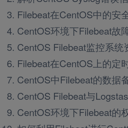
Filebeat在CentOS中的
CentOS环境下Filebea
CentOS Filebeat监
Filebeat在CentOS上
CentOS中Filebeat的数
CentOS Filebeat与Log
CentOS环境下Filebeat